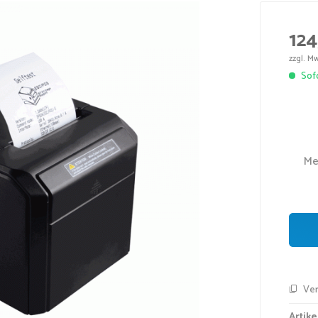
124
zzgl. M
Sofo
Me
Ver
Artikel