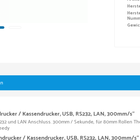
Herst
Herste
Numm
Gewic
en
drucker / Kassendrucker, USB, RS232, LAN, 300mm/s"
S232 und LAN Anschluss. 300mm / Sekunde, für 80mm Rollen Ther
peedy
ondrucker / Kassendrucker, USB, RS232, LAN, 300mm/s"