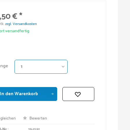
,50 € *
wSt.
zzgl. Versandkosten
rt versandfertig
nge
In den
Warenkorb
gleichen
Bewerten
-Nr.:
194591