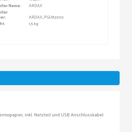
eller Name:
ARDAX
ller
er:
ARDAX_PGU83002
ht:
1,5 kg
mopapier, inkl. Netzteil und USB Anschlusskabel.