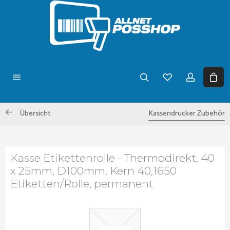
Übersicht
Kassendrucker Zubehör
Kasse Etikettenrolle - Thermodirekt, 40
x 25mm, D100mm, Kern 40,1650
Etiketten/Rolle, permanent