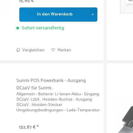
15,95 € *
In den
Warenkorb
Sofort versandfertig
Vergleichen
Merken
Sunmi POS Powerbank - Ausgang
DC24V für Sunmi...
Allgemein - Batterie: Li-Ionen-Akku - Eingang:
DC24V, 1.25A , Hosiden-Buchse - Ausgang:
DC24V , Hosiden-Stecker
Umgebungsbedingungen - Lade-Temperatur:
0°C - 45°C - Entlüftungs-Temperatur: -20°C -
55°C Gerätelaufzeiten (Testbedingungen)...
132,87 € *