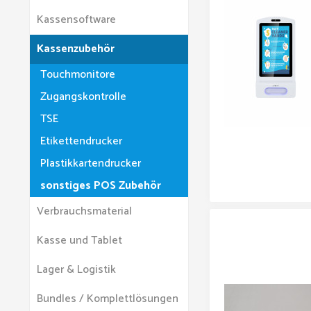
Kassensoftware
Kassenzubehör
Touchmonitore
Zugangskontrolle
TSE
Etikettendrucker
Plastikkartendrucker
sonstiges POS Zubehör
Verbrauchsmaterial
Kasse und Tablet
Lager & Logistik
Bundles / Komplettlösungen