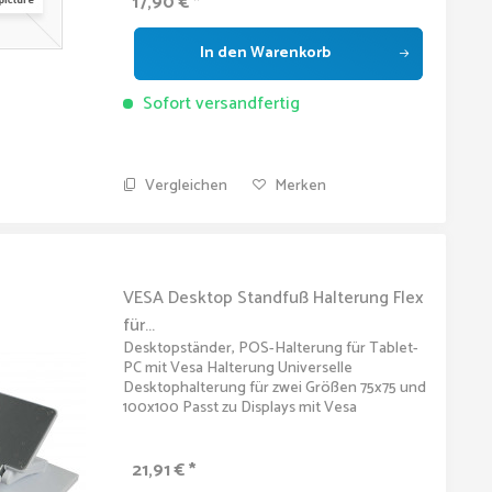
17,90 € *
In den
Warenkorb
Sofort versandfertig
Vergleichen
Merken
VESA Desktop Standfuß Halterung Flex
für...
Desktopständer, POS-Halterung für Tablet-
PC mit Vesa Halterung Universelle
Desktophalterung für zwei Größen 75x75 und
100x100 Passt zu Displays mit Vesa
Montagemöglichkeit. Ebenso als
Wandhalterung einsetzbar. Keine Schrauben
im...
21,91 € *