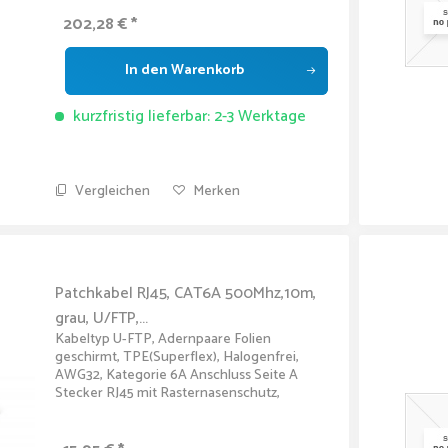
und 4:3 Seitenverhältnis wird mit einer...
202,28 € *
In den
Warenkorb
kurzfristig lieferbar: 2-3 Werktage
Vergleichen
Merken
Patchkabel RJ45, CAT6A 500Mhz,10m,
grau, U/FTP,...
Kabeltyp U-FTP, Adernpaare Folien
geschirmt, TPE(Superflex), Halogenfrei,
AWG32, Kategorie 6A Anschluss Seite A
Stecker RJ45 mit Rasternasenschutz,
Anschluss Seite B Stecker RJ45 mit
Rasternasenschutz, Kabellänge 10m
Kabelfarbe grau...