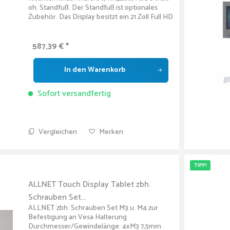
oh. Standfuß. Der Standfuß ist optionales
Zubehör. Das Display besitzt ein 21 Zoll Full HD
Screen mit 500 nits Helligkeit. Das Display ist
einfach...
587,39 € *
In den
Warenkorb
Sofort versandfertig
Vergleichen
Merken
TIPP!
ALLNET Touch Display Tablet zbh.
Schrauben Set...
ALLNET zbh. Schrauben Set M3 u. M4 zur
Befestigung an Vesa Halterung
Durchmesser/Gewindelänge: 4xM3 7,5mm