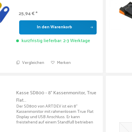
25,94 € *
In den
Warenkorb
kurzfristig lieferbar: 2-3 Werktage
Vergleichen
Merken
Kasse SD800 - 8" Kassenmonitor, True
Flat...
Der SD800 von ARTDEV ist ein 8"
Kassenmonitor mit rahmenlosem True Flat
Display und USB Anschluss. Er kann
freistehend auf einem Standfuß betrieben
werden. Sein LCD Display mit 8" Diagonale