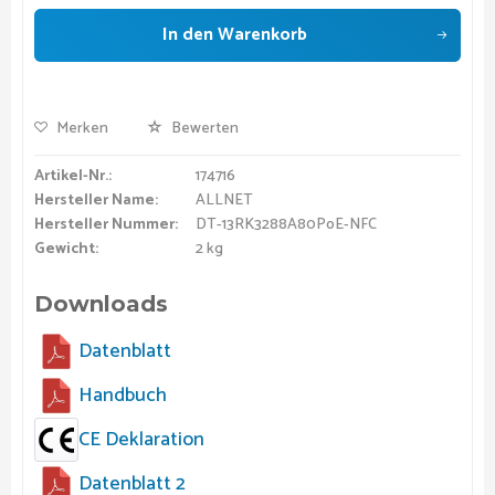
In den
Warenkorb
Merken
Bewerten
Artikel-Nr.:
174716
Hersteller Name:
ALLNET
Hersteller Nummer:
DT-13RK3288A80PoE-NFC
Gewicht:
2 kg
Downloads
Datenblatt
Handbuch
CE Deklaration
Datenblatt 2