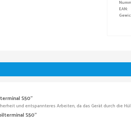
Numm
EAN:
Gewic
lterminal S50"
erheit und entspannteres Arbeiten, da das Gerät durch die Hüll
bilterminal S50"