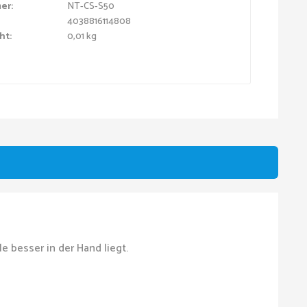
er:
NT-CS-S50
4038816114808
ht:
0,01 kg
e besser in der Hand liegt.