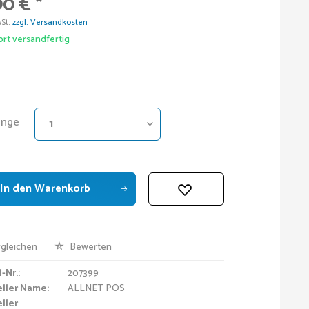
90 € *
wSt.
zzgl. Versandkosten
rt versandfertig
nge
In den
Warenkorb
gleichen
Bewerten
-Nr.:
207399
eller Name:
ALLNET POS
ller