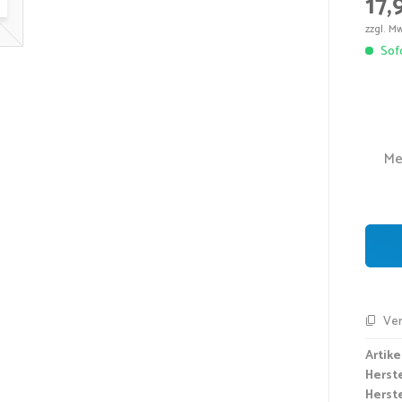
17,
zzgl. M
Sofo
Me
Ver
Artikel
Herst
Herste