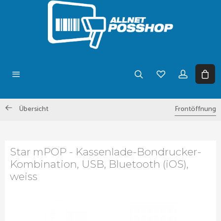
Übersicht
Frontöffnung
Star mPOP - Kassenlade-Bondrucker-
Kombination, USB, Bluetooth (iOS),
weiss