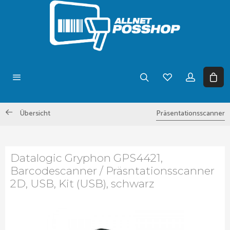
Übersicht
Präsentationsscanner
Datalogic Gryphon GPS4421,
Barcodescanner / Präsntationsscanner
2D, USB, Kit (USB), schwarz