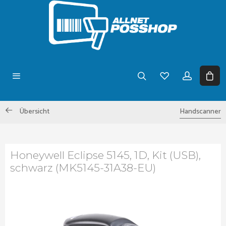
Übersicht
Handscanner
Honeywell Eclipse 5145, 1D, Kit (USB),
schwarz (MK5145-31A38-EU)